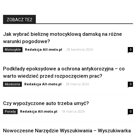
ZOBACZ TEŻ
Jak wybrać bieliznę motocyklową damską na różne
warunki pogodowe?
Redakcja All-moto.pl
-
28 kwietnia 2026
Motocykle
0
Podkłady epoksydowe a ochrona antykorozyjna – co
warto wiedzieć przed rozpoczęciem prac?
Redakcja All-moto.pl
-
28 marca 2026
Akcesoria
0
Czy wypożyczone auto trzeba umyć?
Redakcja All-moto.pl
-
18 marca 2026
Porady
0
Nowoczesne Narzędzie Wyszukiwania – Wyszukiwarka