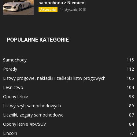
samochodu z Niemiec
14 stycznia 2018
Akcesoria
POPULARNE KATEGORIE
Samochody
115
Porady
112
Listwy progowe, nakładki i zaślepki listw progowych
105
Leśnictwo
104
Opony letnie
93
Listwy szyb samochodowych
89
Liczniki, zegary samochodowe
87
Opony letnie 4x4/SUV
84
Lincoln
77