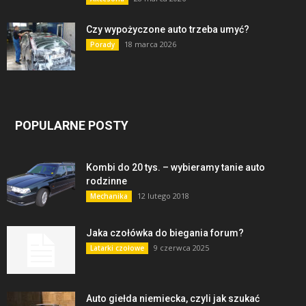
Czy wypożyczone auto trzeba umyć?
18 marca 2026
Porady
POPULARNE POSTY
Kombi do 20 tys. – wybieramy tanie auto
rodzinne
12 lutego 2018
Mechanika
Jaka czołówka do biegania forum?
9 czerwca 2025
Latarki czołowe
Auto giełda niemiecka, czyli jak szukać