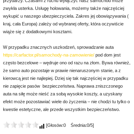
przydarzy. Czasami z ruchu wyłączyć nasz samochód może
zwykła usterka. Usługę holowania, możemy także najczęściej
wykupić u naszego ubezpieczyciela. Zakres jej obowiązywania (
kraj, cała Europa) zależy od wybranej oferty, która oczywiście
wiąże się z dodatkowymi kosztami.
W przypadku znacznych uszkodzeń, sprowadzanie auta
https://carfactor.pl/samochody-na-zamowienie/
pod dom jest
często bezcelowe – wędruje ono od razu na złom. Bywa również,
że samo auto pozostaje w prawie nienaruszonym stanie, a z
kierowcą jest nie najlepiej. Dziej się tak najczęściej w przypadku
nie zapięcie pasów bezpieczeństwa. Naprawa zniszczonego
auta na siłę może nieść za sobą wysokie koszty, a uzyskany
efekt może pozostawiać wiele do życzenia – nie chodzi tu tylko o
kwestie estetyczne, ale przede wszystkim bezpieczeństwo.
[Głosów:0 Średnia:0/5]