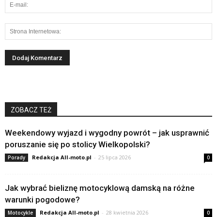
ZOBACZ TEŻ
Weekendowy wyjazd i wygodny powrót – jak usprawnić
poruszanie się po stolicy Wielkopolski?
Redakcja All-moto.pl
-
25 lipca 2026
Porady
0
Jak wybrać bieliznę motocyklową damską na różne
warunki pogodowe?
Redakcja All-moto.pl
-
28 kwietnia 2026
Motocykle
0