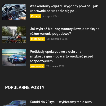
Weekendowy wyjazd i wygodny powrót – jak
usprawnić poruszanie się po...
25 lipca 2026
Porady
Jak wybrać bieliznę motocyklową damską na
różne warunki pogodowe?
28 kwietnia 2026
Motocykle
Podkłady epoksydowe a ochrona
antykorozyjna – co warto wiedzieć przed
rozpoczęciem...
28 marca 2026
Akcesoria
POPULARNE POSTY
Kombi do 20 tys. – wybieramy tanie auto