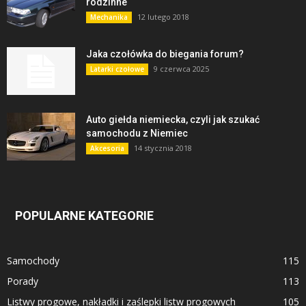
rodzinne
12 lutego 2018
Mechanika
Jaka czołówka do biegania forum?
9 czerwca 2025
Latarki czołowe
Auto giełda niemiecka, czyli jak szukać
samochodu z Niemiec
14 stycznia 2018
Akcesoria
POPULARNE KATEGORIE
Samochody
115
Porady
113
Listwy progowe, nakładki i zaślepki listw progowych
105