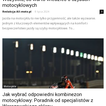
motocyklowych
Redakcja All-moto.pl
-
8 lipca 2024
0
Jazda na motocyklu to nie tylko przyjemność, ale także wyzwanie.
Jednym z kluczowych elementów wpływających na komfort i
bezpieczeństwo jazdy są szyby motocyklowe. To...
Motocykle
Jak wybrać odpowiedni kombinezon
motocyklowy: Poradnik od specjalistów z