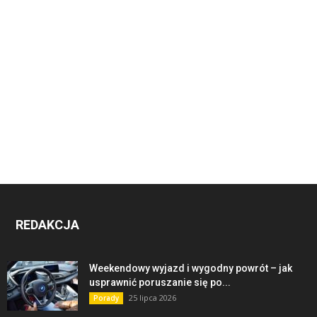
REDAKCJA
Weekendowy wyjazd i wygodny powrót – jak
usprawnić poruszanie się po...
25 lipca 2026
Porady