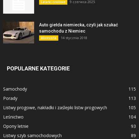
9 czerwca 2025
Latarki czołowe
Auto giełda niemiecka, czyli jak szukać
samochodu z Niemiec
14 stycznia 2018
Akcesoria
POPULARNE KATEGORIE
Samochody
115
Porady
113
Listwy progowe, nakładki i zaślepki listw progowych
105
Leśnictwo
104
Opony letnie
93
Listwy szyb samochodowych
89