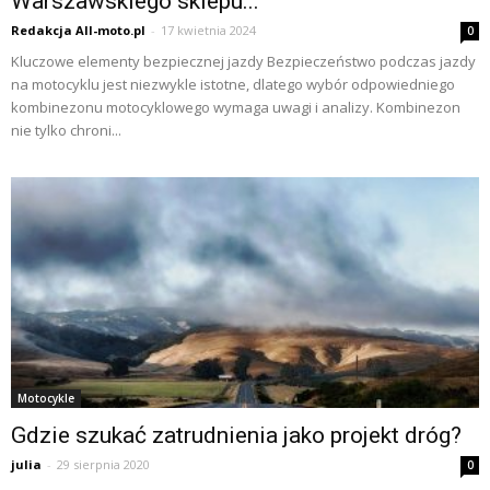
Warszawskiego sklepu...
Redakcja All-moto.pl
-
17 kwietnia 2024
0
Kluczowe elementy bezpiecznej jazdy Bezpieczeństwo podczas jazdy
na motocyklu jest niezwykle istotne, dlatego wybór odpowiedniego
kombinezonu motocyklowego wymaga uwagi i analizy. Kombinezon
nie tylko chroni...
Motocykle
Gdzie szukać zatrudnienia jako projekt dróg?
julia
-
29 sierpnia 2020
0