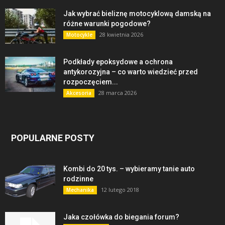
Jak wybrać bieliznę motocyklową damską na
różne warunki pogodowe?
28 kwietnia 2026
Motocykle
Podkłady epoksydowe a ochrona
antykorozyjna – co warto wiedzieć przed
rozpoczęciem...
28 marca 2026
Akcesoria
POPULARNE POSTY
Kombi do 20 tys. – wybieramy tanie auto
rodzinne
12 lutego 2018
Mechanika
Jaka czołówka do biegania forum?