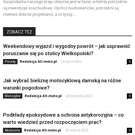
Gospodarka naszego kraju obecnie jest w fazie, w której potrzebne
są inwestycje oraz budowy. Oprócz budowlańców, potrzebni są
również dobrze projektanci, a co tyczy...
ZOBACZ TEŻ
Weekendowy wyjazd i wygodny powrót – jak usprawnić
poruszanie się po stolicy Wielkopolski?
Redakcja All-moto.pl
-
25 lipca 2026
Porady
0
Jak wybrać bieliznę motocyklową damską na różne
warunki pogodowe?
Redakcja All-moto.pl
-
28 kwietnia 2026
Motocykle
0
Podkłady epoksydowe a ochrona antykorozyjna – co
warto wiedzieć przed rozpoczęciem prac?
Redakcja All-moto.pl
-
28 marca 2026
Akcesoria
0