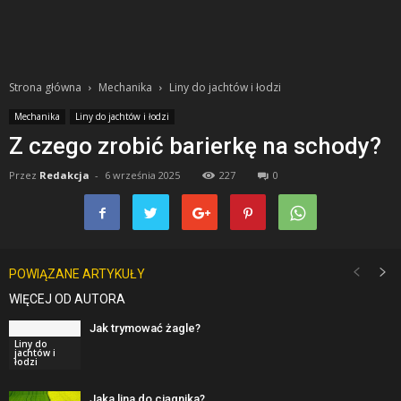
Strona główna
Mechanika
Liny do jachtów i łodzi
Mechanika
Liny do jachtów i łodzi
Z czego zrobić barierkę na schody?
Przez
Redakcja
-
6 września 2025
227
0
POWIĄZANE ARTYKUŁY
WIĘCEJ OD AUTORA
Jak trymować żagle?
Liny do
jachtów i
łodzi
Jaka lina do ciągnika?