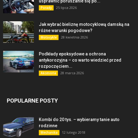
usprawnić poruszanie się po...
25 lipca 2026
Porady
Jak wybrać bieliznę motocyklową damską na
różne warunki pogodowe?
28 kwietnia 2026
Motocykle
Podkłady epoksydowe a ochrona
antykorozyjna – co warto wiedzieć przed
rozpoczęciem...
28 marca 2026
Akcesoria
POPULARNE POSTY
Kombi do 20 tys. – wybieramy tanie auto
rodzinne
12 lutego 2018
Mechanika