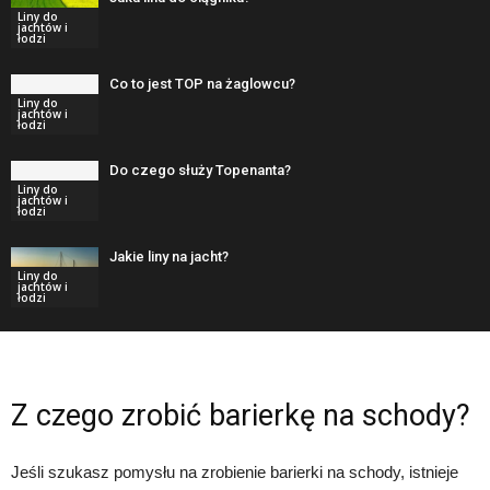
Liny do
jachtów i
łodzi
Co to jest TOP na żaglowcu?
Liny do
jachtów i
łodzi
Do czego służy Topenanta?
Liny do
jachtów i
łodzi
Jakie liny na jacht?
Liny do
jachtów i
łodzi
Z czego zrobić barierkę na schody?
Jeśli szukasz pomysłu na zrobienie barierki na schody, istnieje