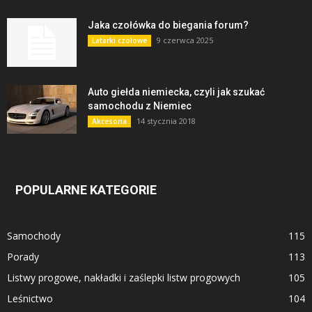
Jaka czołówka do biegania forum?
9 czerwca 2025
Latarki czołowe
Auto giełda niemiecka, czyli jak szukać
samochodu z Niemiec
14 stycznia 2018
Akcesoria
POPULARNE KATEGORIE
Samochody
115
Porady
113
Listwy progowe, nakładki i zaślepki listw progowych
105
Leśnictwo
104