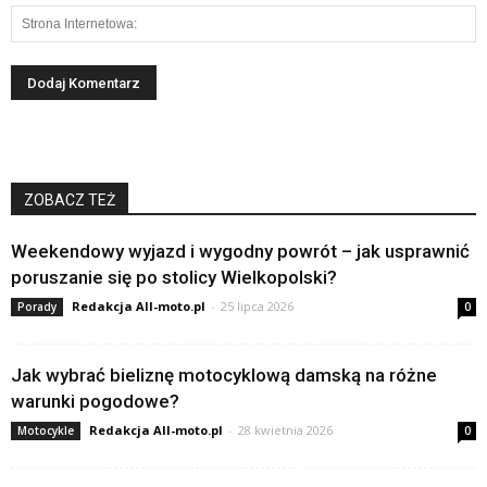
ZOBACZ TEŻ
Weekendowy wyjazd i wygodny powrót – jak usprawnić
poruszanie się po stolicy Wielkopolski?
Redakcja All-moto.pl
-
25 lipca 2026
Porady
0
Jak wybrać bieliznę motocyklową damską na różne
warunki pogodowe?
Redakcja All-moto.pl
-
28 kwietnia 2026
Motocykle
0