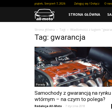
piątek, Sierpień 7, 2026
Zaloguj się / Dołącz
O nas
STRONA GŁÓWNA
S
Strona główna
Tagi
Wiadomości z tagiem "gwara
Tag: gwarancja
Porady
Samochody z gwarancją na rynku
wtórnym – na czym to polega?
Redakcja All-Moto
-
7 stycznia 2018