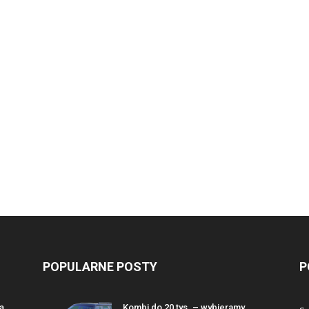
POPULARNE POSTY
P
ą
Kombi do 20 tys. – wybieramy