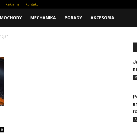
Reklama
Kontakt
AMOCHODY
MECHANIKA
PORADY
AKCESORIA
ncja"
J
n
M
P
a
r
A
0