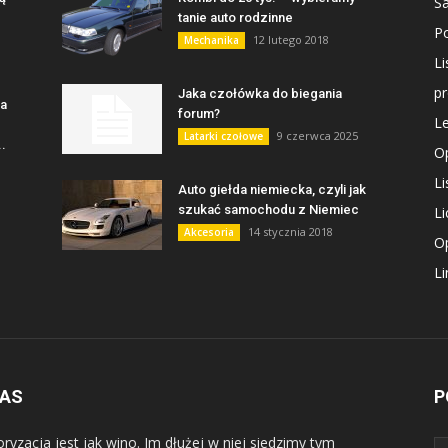
S
tanie auto rodzinne
P
12 lutego 2018
Mechanika
Li
p
Jaka czołówka do biegania
na
forum?
L
9 czerwca 2025
Latarki czołowe
.
Op
L
Auto giełda niemiecka, czyli jak
szukać samochodu z Niemiec
L
14 stycznia 2018
Akcesoria
Op
Li
NAS
P
ryzacja jest jak wino. Im dłużej w niej siedzimy tym