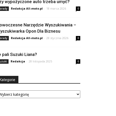
zy wypożyczone auto trzeba umyć?
Redakcja All-moto.pl
-
18 marca 2026
orady
0
owoczesne Narzędzie Wyszukiwania –
yszukiwarka Opon Dla Biznesu
Redakcja All-moto.pl
-
28 stycznia 2026
orady
0
le pali Suzuki Liana?
Redakcja
-
28 listopada 2025
uzuki
0
Kategorie
tegorie