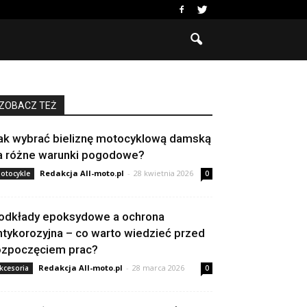
ZOBACZ TEŻ
ak wybrać bieliznę motocyklową damską
a różne warunki pogodowe?
Redakcja All-moto.pl
-
28 kwietnia 2026
otocykle
0
odkłady epoksydowe a ochrona
ntykorozyjna – co warto wiedzieć przed
ozpoczęciem prac?
Redakcja All-moto.pl
-
28 marca 2026
kcesoria
0