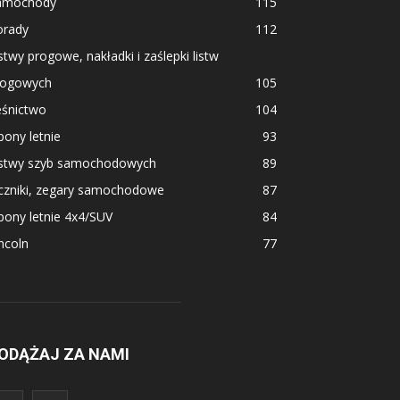
amochody
115
orady
112
stwy progowe, nakładki i zaślepki listw
rogowych
105
eśnictwo
104
ony letnie
93
istwy szyb samochodowych
89
iczniki, zegary samochodowe
87
ony letnie 4x4/SUV
84
ncoln
77
ODĄŻAJ ZA NAMI