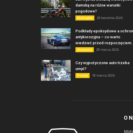
damską na różne warunki
pogodowe?
28 kwietnia 2026
Motocykle
Podkłady epoksydowe a ochro
antykorozyjna – co warto
wiedzieć przed rozpoczęciem..
28 marca 2026
Akcesoria
Czy wypożyczone auto trzeba
umyć?
18 marca 2026
Porady
O 
Moto