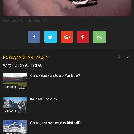
Kogo nazywamy Jankesami?
POWIĄZANE ARTYKUŁY
WIĘCEJ OD AUTORA
Co oznacza słowo Yankee?
Lincoln
Ile pali Lincoln?
Lincoln
Co to jest secesja w historii?
Lincoln