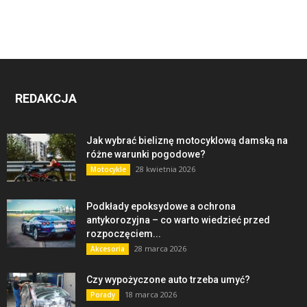
REDAKCJA
Jak wybrać bieliznę motocyklową damską na
różne warunki pogodowe?
28 kwietnia 2026
Motocykle
Podkłady epoksydowe a ochrona
antykorozyjna – co warto wiedzieć przed
rozpoczęciem...
28 marca 2026
Akcesoria
Czy wypożyczone auto trzeba umyć?
18 marca 2026
Porady