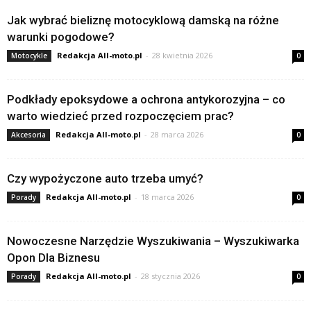
Jak wybrać bieliznę motocyklową damską na różne
warunki pogodowe?
Redakcja All-moto.pl
-
28 kwietnia 2026
Motocykle
0
Podkłady epoksydowe a ochrona antykorozyjna – co
warto wiedzieć przed rozpoczęciem prac?
Redakcja All-moto.pl
-
28 marca 2026
Akcesoria
0
Czy wypożyczone auto trzeba umyć?
Redakcja All-moto.pl
-
18 marca 2026
Porady
0
Nowoczesne Narzędzie Wyszukiwania – Wyszukiwarka
Opon Dla Biznesu
Redakcja All-moto.pl
-
28 stycznia 2026
Porady
0