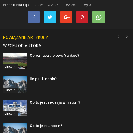
Przez
Redakcja
-
2 sierpnia 2025
269
0
POWIĄZANE ARTYKUŁY
WIĘCEJ OD AUTORA
Co oznacza słowo Yankee?
Lincoln
Ile pali Lincoln?
Lincoln
Co to jest secesja w historii?
Lincoln
Co to jest Lincoln?