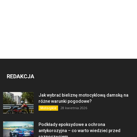
REDAKCJA
Jak wybrać bieliznę motocyklową damską na
różne warunki pogodowe?
28 kwietnia 2026
Motocykle
Podkłady epoksydowe a ochrona
antykorozyjna – co warto wiedzieć przed
rozpoczęciem...