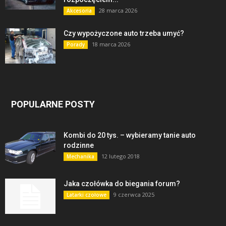
28 marca 2026
Akcesoria
Czy wypożyczone auto trzeba umyć?
18 marca 2026
Porady
POPULARNE POSTY
Kombi do 20 tys. – wybieramy tanie auto
rodzinne
12 lutego 2018
Mechanika
Jaka czołówka do biegania forum?
9 czerwca 2025
Latarki czołowe