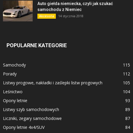
Auto giełda niemiecka, czyli jak szukać
samochodu z Niemiec
14 stycznia 2018
Akcesoria
POPULARNE KATEGORIE
Samochody
115
Porady
112
Listwy progowe, nakładki i zaślepki listw progowych
105
Leśnictwo
104
Opony letnie
93
Listwy szyb samochodowych
89
Liczniki, zegary samochodowe
87
Opony letnie 4x4/SUV
84