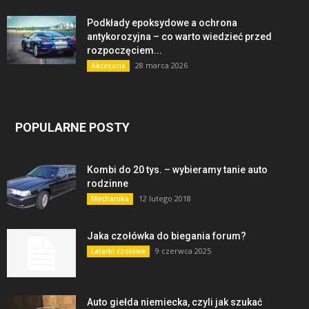
Podkłady epoksydowe a ochrona
antykorozyjna – co warto wiedzieć przed
rozpoczęciem...
28 marca 2026
Akcesoria
POPULARNE POSTY
Kombi do 20 tys. – wybieramy tanie auto
rodzinne
12 lutego 2018
Mechanika
Jaka czołówka do biegania forum?
9 czerwca 2025
Latarki czołowe
Auto giełda niemiecka, czyli jak szukać