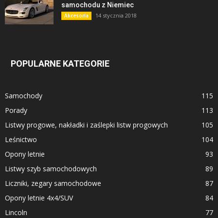
samochodu z Niemiec
14 stycznia 2018
Akcesoria
POPULARNE KATEGORIE
Samochody
115
Porady
113
Listwy progowe, nakładki i zaślepki listw progowych
105
Leśnictwo
104
Opony letnie
93
Listwy szyb samochodowych
89
Liczniki, zegary samochodowe
87
Opony letnie 4x4/SUV
84
Lincoln
77