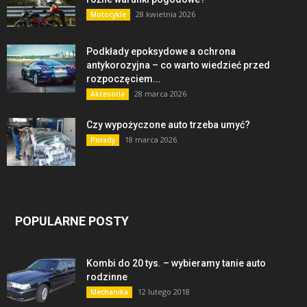
28 kwietnia 2026
Motocykle
Podkłady epoksydowe a ochrona
antykorozyjna – co warto wiedzieć przed
rozpoczęciem...
28 marca 2026
Akcesoria
Czy wypożyczone auto trzeba umyć?
18 marca 2026
Porady
POPULARNE POSTY
Kombi do 20 tys. – wybieramy tanie auto
rodzinne
12 lutego 2018
Mechanika