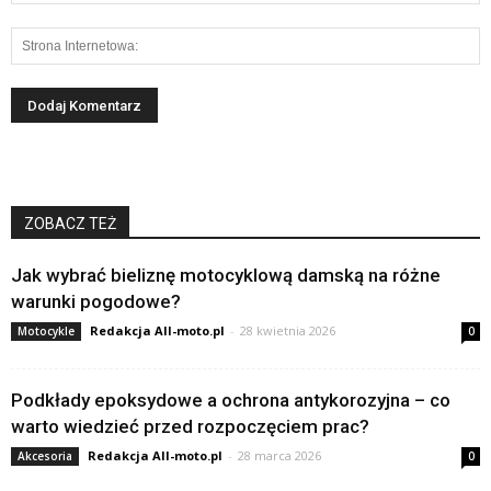
ZOBACZ TEŻ
Jak wybrać bieliznę motocyklową damską na różne
warunki pogodowe?
Redakcja All-moto.pl
-
28 kwietnia 2026
Motocykle
0
Podkłady epoksydowe a ochrona antykorozyjna – co
warto wiedzieć przed rozpoczęciem prac?
Redakcja All-moto.pl
-
28 marca 2026
Akcesoria
0