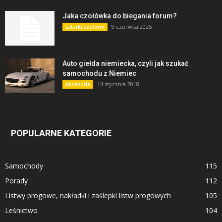
Jaka czołówka do biegania forum?
9 czerwca 2025
Latarki czołowe
Auto giełda niemiecka, czyli jak szukać
samochodu z Niemiec
14 stycznia 2018
Akcesoria
POPULARNE KATEGORIE
Samochody
115
Porady
112
Listwy progowe, nakładki i zaślepki listw progowych
105
Leśnictwo
104