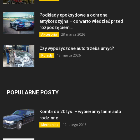
Podkłady epoksydowe a ochrona
antykorozyjna – co warto wiedzieć przed
rozpoczęciem...
28 marca 2026
Akcesoria
Czy wypożyczone auto trzeba umyć?
18 marca 2026
Porady
POPULARNE POSTY
Kombi do 20 tys. – wybieramy tanie auto
rodzinne
12 lutego 2018
Mechanika