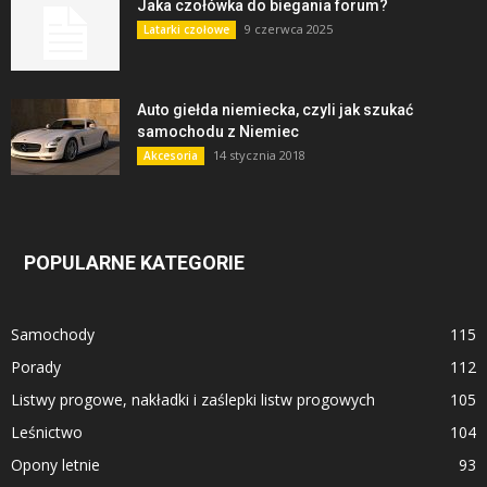
Jaka czołówka do biegania forum?
9 czerwca 2025
Latarki czołowe
Auto giełda niemiecka, czyli jak szukać
samochodu z Niemiec
14 stycznia 2018
Akcesoria
POPULARNE KATEGORIE
Samochody
115
Porady
112
Listwy progowe, nakładki i zaślepki listw progowych
105
Leśnictwo
104
Opony letnie
93