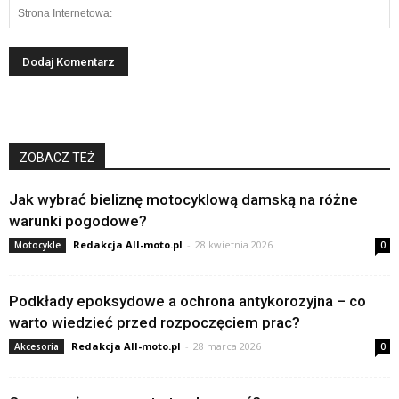
ZOBACZ TEŻ
Jak wybrać bieliznę motocyklową damską na różne
warunki pogodowe?
Redakcja All-moto.pl
-
28 kwietnia 2026
Motocykle
0
Podkłady epoksydowe a ochrona antykorozyjna – co
warto wiedzieć przed rozpoczęciem prac?
Redakcja All-moto.pl
-
28 marca 2026
Akcesoria
0