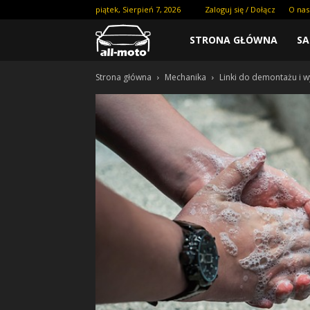
piątek, Sierpień 7, 2026
Zaloguj się / Dołącz
O nas
STRONA GŁÓWNA
S
Strona główna
Mechanika
Linki do demontażu i 