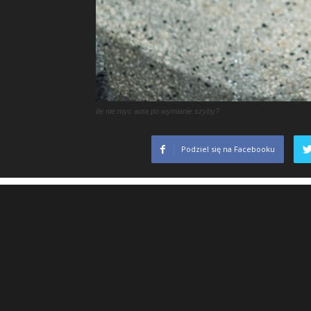
Ile nie myc auta po wymianie szyby?
Podziel się na Facebooku