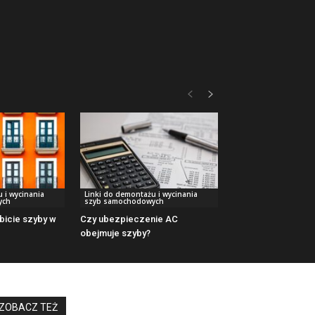
 i wycinania
Linki do demontażu i wycinania
ych
szyb samochodowych
bicie szyby w
Czy ubezpieczenie AC
obejmuje szyby?
ZOBACZ TEŻ