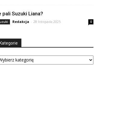
le pali Suzuki Liana?
Redakcja
-
28 listopada 2025
uzuki
0
Kategorie
tegorie