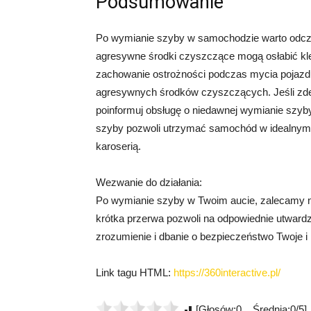
Podsumowanie
Po wymianie szyby w samochodzie warto odcze
agresywne środki czyszczące mogą osłabić kle
zachowanie ostrożności podczas mycia pojazdu
agresywnych środków czyszczących. Jeśli zdec
poinformuj obsługę o niedawnej wymianie szyb
szyby pozwoli utrzymać samochód w idealnym s
karoserią.
Wezwanie do działania:
Po wymianie szyby w Twoim aucie, zalecamy n
krótka przerwa pozwoli na odpowiednie utwardz
zrozumienie i dbanie o bezpieczeństwo Twoje i
Link tagu HTML:
https://360interactive.pl/
[Głosów:0 Średnia:0/5]