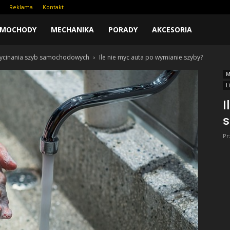
Reklama
Kontakt
AMOCHODY
MECHANIKA
PORADY
AKCESORIA
wycinania szyb samochodowych
Ile nie myc auta po wymianie szyby?
M
L
I
s
Pr