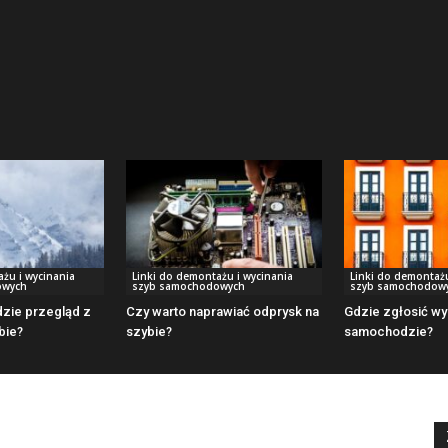
żu i wycinania
Linki do demontażu i wycinania
Linki do demontażu
owych
szyb samochodowych
szyb samochodow
dzie przegląd z
Czy warto naprawiać odprysk na
Gdzie zgłosić wy
bie?
szybie?
samochodzie?