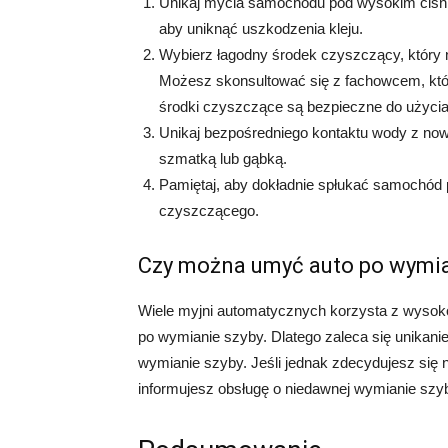
Unikaj mycia samochodu pod wysokim ciśnien
aby uniknąć uszkodzenia kleju.
Wybierz łagodny środek czyszczący, który 
Możesz skonsultować się z fachowcem, któr
środki czyszczące są bezpieczne do użycia
Unikaj bezpośredniego kontaktu wody z nową 
szmatką lub gąbką.
Pamiętaj, aby dokładnie spłukać samochód 
czyszczącego.
Czy można umyć auto po wymia
Wiele myjni automatycznych korzysta z wysoko
po wymianie szyby. Dlatego zaleca się unikani
wymianie szyby. Jeśli jednak zdecydujesz się n
informujesz obsługę o niedawnej wymianie szy