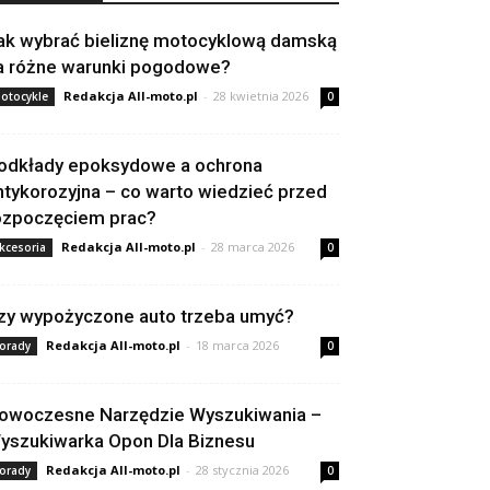
ak wybrać bieliznę motocyklową damską
a różne warunki pogodowe?
Redakcja All-moto.pl
-
28 kwietnia 2026
otocykle
0
odkłady epoksydowe a ochrona
ntykorozyjna – co warto wiedzieć przed
ozpoczęciem prac?
Redakcja All-moto.pl
-
28 marca 2026
kcesoria
0
zy wypożyczone auto trzeba umyć?
Redakcja All-moto.pl
-
18 marca 2026
orady
0
owoczesne Narzędzie Wyszukiwania –
yszukiwarka Opon Dla Biznesu
Redakcja All-moto.pl
-
28 stycznia 2026
orady
0