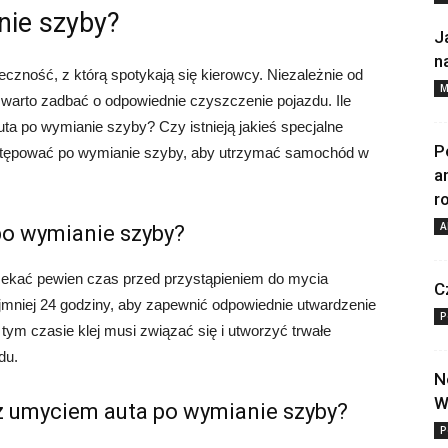
nie szyby?
J
n
zność, z którą spotykają się kierowcy. Niezależnie od
M
warto zadbać o odpowiednie czyszczenie pojazdu. Ile
a po wymianie szyby? Czy istnieją jakieś specjalne
P
postępować po wymianie szyby, aby utrzymać samochód w
a
r
A
po wymianie szyby?
ekać pewien czas przed przystąpieniem do mycia
C
jmniej 24 godziny, aby zapewnić odpowiednie utwardzenie
P
ym czasie klej musi związać się i utworzyć trwałe
du.
N
W
z umyciem auta po wymianie szyby?
P