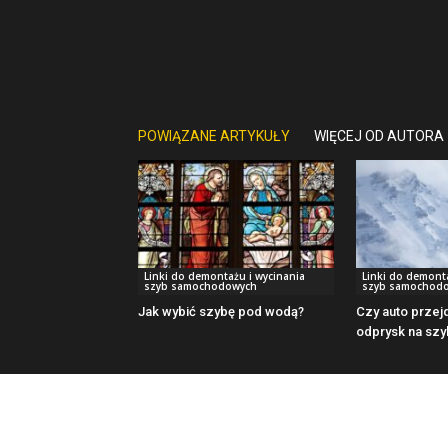
POWIĄZANE ARTYKUŁY
WIĘCEJ OD AUTORA
Linki do demontażu i wycinania
Linki do demonta
szyb samochodowych
szyb samochod
Jak wybić szybę pod wodą?
Czy auto przej
odprysk na szy