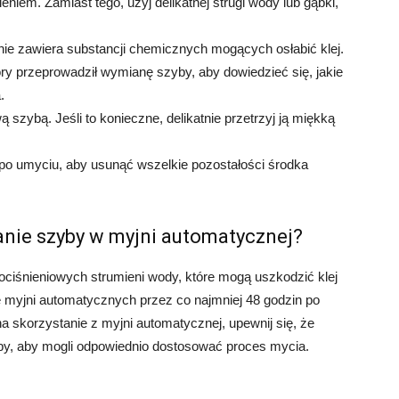
iem. Zamiast tego, użyj delikatnej strugi wody lub gąbki,
nie zawiera substancji chemicznych mogących osłabić klej.
y przeprowadził wymianę szyby, aby dowiedzieć się, jakie
.
szybą. Jeśli to konieczne, delikatnie przetrzyj ją miękką
po umyciu, aby usunąć wszelkie pozostałości środka
nie szyby w myjni automatycznej?
ciśnieniowych strumieni wody, które mogą uszkodzić klej
e myjni automatycznych przez co najmniej 48 godzin po
a skorzystanie z myjni automatycznej, upewnij się, że
by, aby mogli odpowiednio dostosować proces mycia.