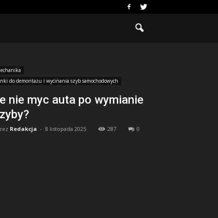
echanika
inki do demontażu i wycinania szyb samochodowych
le nie myc auta po wymianie
zyby?
zez
Redakcja
-
8 listopada 2025
287
0