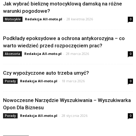
Jak wybrać bieliznę motocyklową damską na różne
warunki pogodowe?
Redakcja All-moto.pl
-
28 kwietnia 2026
Motocykle
0
Podkłady epoksydowe a ochrona antykorozyjna – co
warto wiedzieć przed rozpoczęciem prac?
Redakcja All-moto.pl
-
28 marca 2026
Akcesoria
0
Czy wypożyczone auto trzeba umyć?
Redakcja All-moto.pl
-
18 marca 2026
Porady
0
Nowoczesne Narzędzie Wyszukiwania – Wyszukiwarka
Opon Dla Biznesu
Redakcja All-moto.pl
-
28 stycznia 2026
Porady
0