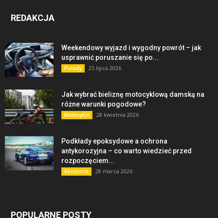
REDAKCJA
Weekendowy wyjazd i wygodny powrót – jak
usprawnić poruszanie się po...
25 lipca 2026
Porady
Jak wybrać bieliznę motocyklową damską na
różne warunki pogodowe?
28 kwietnia 2026
Motocykle
Podkłady epoksydowe a ochrona
antykorozyjna – co warto wiedzieć przed
rozpoczęciem...
28 marca 2026
Akcesoria
POPULARNE POSTY