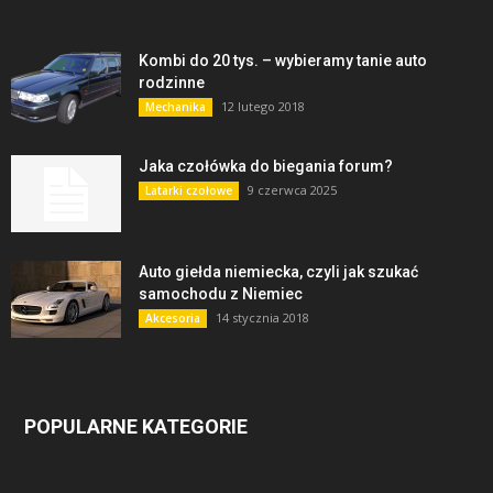
Kombi do 20 tys. – wybieramy tanie auto
rodzinne
12 lutego 2018
Mechanika
Jaka czołówka do biegania forum?
9 czerwca 2025
Latarki czołowe
Auto giełda niemiecka, czyli jak szukać
samochodu z Niemiec
14 stycznia 2018
Akcesoria
POPULARNE KATEGORIE