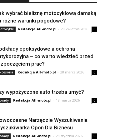
ak wybrać bieliznę motocyklową damską
a różne warunki pogodowe?
Redakcja All-moto.pl
-
28 kwietnia 2026
otocykle
0
odkłady epoksydowe a ochrona
ntykorozyjna – co warto wiedzieć przed
ozpoczęciem prac?
Redakcja All-moto.pl
-
28 marca 2026
kcesoria
0
zy wypożyczone auto trzeba umyć?
Redakcja All-moto.pl
-
18 marca 2026
orady
0
owoczesne Narzędzie Wyszukiwania –
yszukiwarka Opon Dla Biznesu
Redakcja All-moto.pl
-
28 stycznia 2026
orady
0