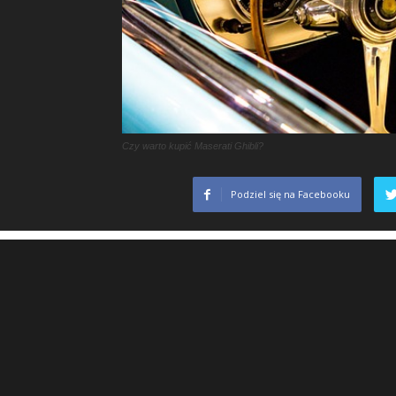
Czy warto kupić Maserati Ghibli?
Podziel się na Facebooku