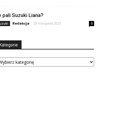
le pali Suzuki Liana?
Redakcja
-
28 listopada 2025
uzuki
0
Kategorie
tegorie