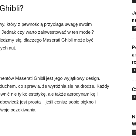
Ghibli?
J
n
owy, który z pewnością przyciąga uwagę swoim
M
 Jednak czy warto zainwestować w ten model?
iedzmy się, dlaczego Maserati Ghibli może być
P
ych aut.
a
r
A
entów Maserati Ghibli jest jego wyjątkowy design.
duchem, co sprawia, że wyróżnia się na drodze. Każdy
C
wnić nie tylko estetykę, ale także aerodynamikę i
P
owiedź jest prosta – jeśli cenisz sobie piękno i
Twoje oczekiwania.
N
W
P