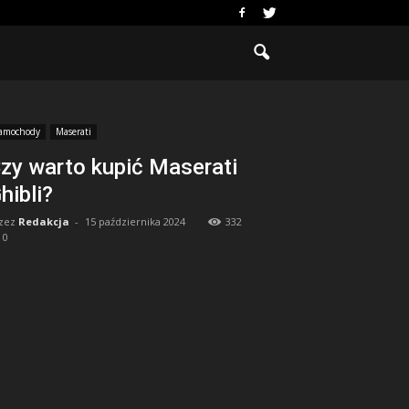
amochody
Maserati
zy warto kupić Maserati
hibli?
zez
Redakcja
-
15 października 2024
332
0