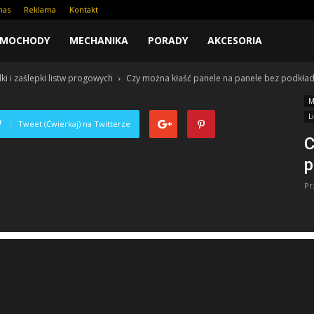
nas
Reklama
Kontakt
AMOCHODY
MECHANIKA
PORADY
AKCESORIA
ki i zaślepki listw progowych
Czy można kłaść panele na panele bez podkła
M
L
Tweet (Ćwierkaj) na Twitterze
C
p
Pr