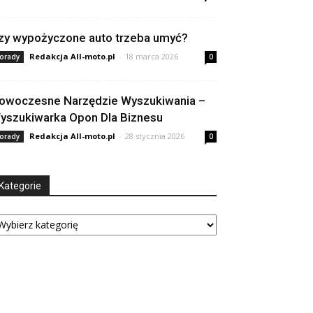
zy wypożyczone auto trzeba umyć?
Redakcja All-moto.pl
-
18 marca 2026
orady
0
owoczesne Narzędzie Wyszukiwania –
yszukiwarka Opon Dla Biznesu
Redakcja All-moto.pl
-
28 stycznia 2026
orady
0
Kategorie
tegorie