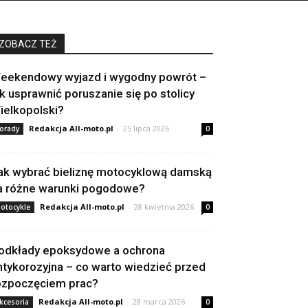
ZOBACZ TEŻ
eekendowy wyjazd i wygodny powrót –
ak usprawnić poruszanie się po stolicy
ielkopolski?
Redakcja All-moto.pl
-
25 lipca 2026
orady
0
ak wybrać bieliznę motocyklową damską
a różne warunki pogodowe?
Redakcja All-moto.pl
-
28 kwietnia 2026
otocykle
0
odkłady epoksydowe a ochrona
ntykorozyjna – co warto wiedzieć przed
ozpoczęciem prac?
Redakcja All-moto.pl
-
28 marca 2026
kcesoria
0