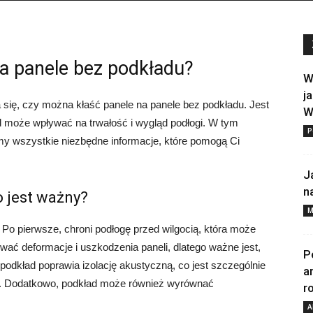
a panele bez podkładu?
W
j
 się, czy można kłaść panele na panele bez podkładu. Jest
W
d może wpływać na trwałość i wygląd podłogi. W tym
P
wimy wszystkie niezbędne informacje, które pomogą Ci
J
n
 jest ważny?
M
i. Po pierwsze, chroni podłogę przed wilgocią, która może
wać deformacje i uszkodzenia paneli, dlatego ważne jest,
P
podkład poprawia izolację akustyczną, co jest szczególnie
a
. Dodatkowo, podkład może również wyrównać
r
A