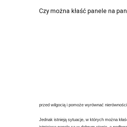
Czy można kłaść panele na pan
przed wilgocią i pomoże wyrównać nierówności 
Jednak istnieją sytuacje, w których można kłaś
istniejące panele są w dobrym stanie, a podłog