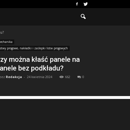
du?
echanika
istwy progowe, nakładki i zaślepki listw progowych
zy można kłaść panele na
anele bez podkładu?
zez
Redakcja
-
24 kwietnia 2024
662
0