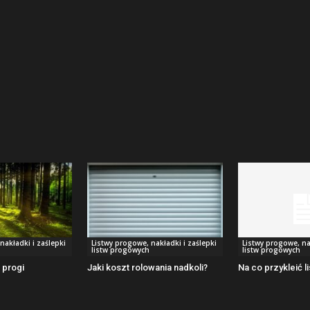
nakładki i zaślepki
Listwy progowe, nakładki i zaślepki
Listwy progowe, na
listw progowych
listw progowych
 progi
Jaki koszt rolowania nadkoli?
Na co przykleić 