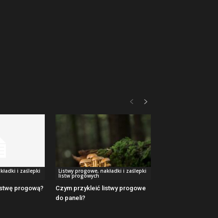
kładki i zaślepki
Listwy progowe, nakładki i zaślepki
listw progowych
listwę progową?
Czym przykleić listwy progowe
do paneli?