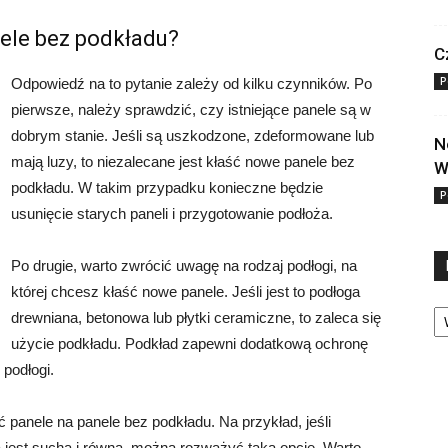
ele bez podkładu?
C
P
Odpowiedź na to pytanie zależy od kilku czynników. Po
pierwsze, należy sprawdzić, czy istniejące panele są w
dobrym stanie. Jeśli są uszkodzone, zdeformowane lub
N
mają luzy, to niezalecane jest kłaść nowe panele bez
W
podkładu. W takim przypadku konieczne będzie
P
usunięcie starych paneli i przygotowanie podłoża.
Po drugie, warto zwrócić uwagę na rodzaj podłogi, na
której chcesz kłaść nowe panele. Jeśli jest to podłoga
Ka
drewniana, betonowa lub płytki ceramiczne, to zaleca się
użycie podkładu. Podkład zapewni dodatkową ochronę
podłogi.
ć panele na panele bez podkładu. Na przykład, jeśli
a jest sucha i równa, można rozważyć taką opcję. Warto