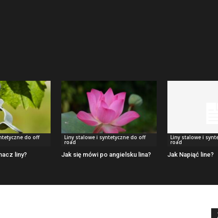
yntetyczne do off
Liny stalowe i syntetyczne do off
Liny stalowe i synt
road
road
nacz liny?
Jak się mówi po angielsku lina?
Jak Napiąć line?