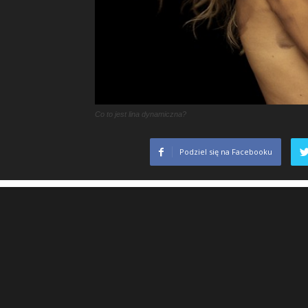
Co to jest lina dynamiczna?
Podziel się na Facebooku