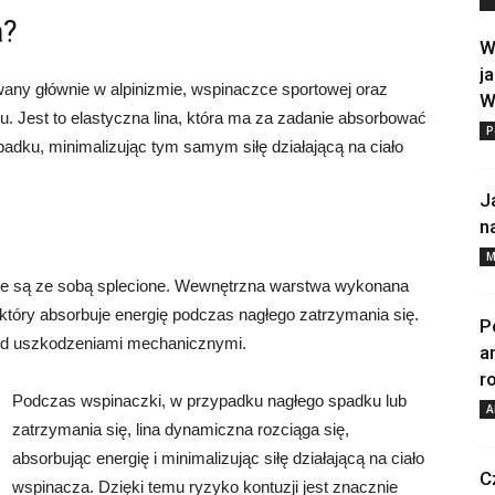
a?
W
j
owany głównie w alpinizmie, wspinaczce sportowej oraz
W
ku. Jest to elastyczna lina, która ma za zadanie absorbować
P
padku, minimalizując tym samym siłę działającą na ciało
J
n
M
tóre są ze sobą splecione. Wewnętrzna warstwa wykonana
 który absorbuje energię podczas nagłego zatrzymania się.
P
zed uszkodzeniami mechanicznymi.
a
r
Podczas wspinaczki, w przypadku nagłego spadku lub
A
zatrzymania się, lina dynamiczna rozciąga się,
absorbując energię i minimalizując siłę działającą na ciało
C
wspinacza. Dzięki temu ryzyko kontuzji jest znacznie