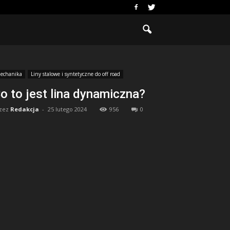
echanika
Liny stalowe i syntetyczne do off road
o to jest lina dynamiczna?
zez
Redakcja
-
25 lutego 2024
956
0