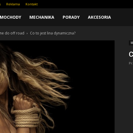
s
Reklama
Kontakt
AMOCHODY
MECHANIKA
PORADY
AKCESORIA
zne do off road
Co to jest lina dynamiczna?
M
C
Pr