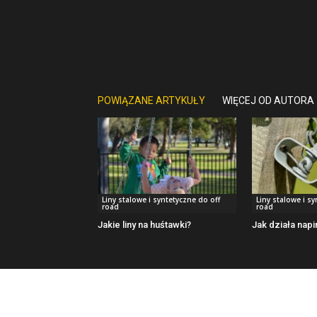
POWIĄZANE ARTYKUŁY
WIĘCEJ OD AUTORA
Liny stalowe i syntetyczne do off
Liny stalowe i s
road
road
Jakie liny na huśtawki?
Jak działa napi