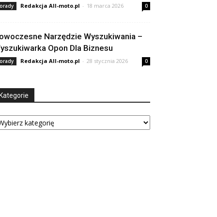
Redakcja All-moto.pl
-
18 marca 2026
orady
0
owoczesne Narzędzie Wyszukiwania –
yszukiwarka Opon Dla Biznesu
Redakcja All-moto.pl
-
28 stycznia 2026
orady
0
Kategorie
tegorie