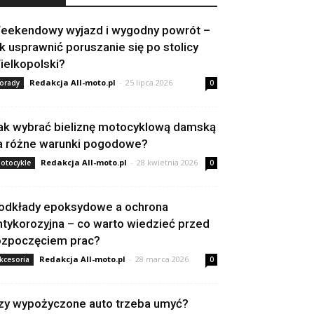
eekendowy wyjazd i wygodny powrót –
ak usprawnić poruszanie się po stolicy
ielkopolski?
Redakcja All-moto.pl
-
25 lipca 2026
orady
0
ak wybrać bieliznę motocyklową damską
a różne warunki pogodowe?
Redakcja All-moto.pl
-
28 kwietnia 2026
otocykle
0
odkłady epoksydowe a ochrona
ntykorozyjna – co warto wiedzieć przed
ozpoczęciem prac?
Redakcja All-moto.pl
-
28 marca 2026
kcesoria
0
zy wypożyczone auto trzeba umyć?