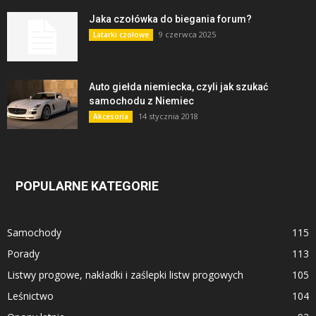
Jaka czołówka do biegania forum?
9 czerwca 2025
Latarki czołowe
Auto giełda niemiecka, czyli jak szukać
samochodu z Niemiec
14 stycznia 2018
Akcesoria
POPULARNE KATEGORIE
Samochody
115
Porady
113
Listwy progowe, nakładki i zaślepki listw progowych
105
Leśnictwo
104