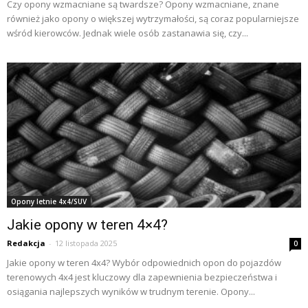
Czy opony wzmacniane są twardsze? Opony wzmacniane, znane
również jako opony o większej wytrzymałości, są coraz popularniejsze
wśród kierowców. Jednak wiele osób zastanawia się, czy...
Opony letnie 4x4/SUV
Jakie opony w teren 4×4?
Redakcja
-
12 listopada 2025
0
Jakie opony w teren 4x4? Wybór odpowiednich opon do pojazdów
terenowych 4x4 jest kluczowy dla zapewnienia bezpieczeństwa i
osiągania najlepszych wyników w trudnym terenie. Opony...