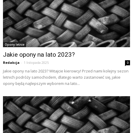
Opony letnie
Jakie opony na lato 2023?
Redakcja
-
1 listopada 2025
0
Jakie opony na lato 2023? Witajcie kierowcy! Przed nami kolejny sezon
letnich podróży samochodem, dlatego warto zastanowić się, jakie
opony będą najlepszym wyborem na lato...