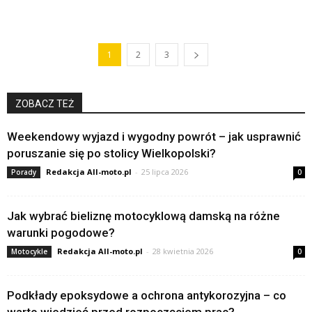
1
2
3
ZOBACZ TEŻ
Weekendowy wyjazd i wygodny powrót – jak usprawnić
poruszanie się po stolicy Wielkopolski?
Redakcja All-moto.pl
-
25 lipca 2026
Porady
0
Jak wybrać bieliznę motocyklową damską na różne
warunki pogodowe?
Redakcja All-moto.pl
-
28 kwietnia 2026
Motocykle
0
Podkłady epoksydowe a ochrona antykorozyjna – co