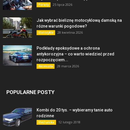
25 lipca 2026
Porady
Jak wybrać bieliznę motocyklową damską na
różne warunki pogodowe?
28 kwietnia 2026
Motocykle
Podkłady epoksydowe a ochrona
antykorozyjna – co warto wiedzieć przed
rozpoczęciem...
28 marca 2026
Akcesoria
POPULARNE POSTY
Kombi do 20 tys. – wybieramy tanie auto
rodzinne
12 lutego 2018
Mechanika