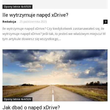
Opony letnie 4x4/SUV
Ile wytrzymuje napęd xDrive?
Redakcja
-
25 października 2025
0
Ile wytrzymuje napęd xDrive? Czy kiedykolwiek zastanawiałeś się, ile
wytrzymuje napęd xDrive? Jeśli tak, to jesteś we właściwym miejscu! W
tym artykule dowiesz się wszystkiego,...
Opony letnie 4x4/SUV
Jak dbać o napęd xDrive?