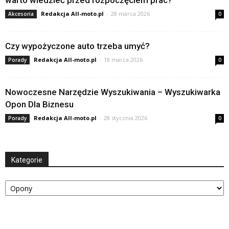
warto wiedzieć przed rozpoczęciem prac?
Redakcja All-moto.pl
-
28 marca 2026
Akcesoria
0
Czy wypożyczone auto trzeba umyć?
Redakcja All-moto.pl
-
18 marca 2026
Porady
0
Nowoczesne Narzędzie Wyszukiwania – Wyszukiwarka
Opon Dla Biznesu
Redakcja All-moto.pl
-
28 stycznia 2026
Porady
0
Kategorie
Kategorie