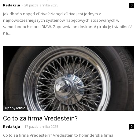
Redakcja
-
20 października 2025
0
Jak dbać o napęd xDrive? Napęd xDrive jest jednym z
najnowocześniejszych systemów napędowych stosowanych w
samochodach marki BMW. Zapewnia on doskonałą trakcję i stabilność
na...
Opony letnie
Co to za firma Vredestein?
Redakcja
-
17 października 2025
0
Co to za firma Vredestein? Vredestein to holenderska firma