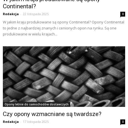
Continental?
Redakcja
-
22 listopada 2025
0
W jakim kraju produkowane są opony Continental? Opony Continental
to jedne z najbardziej znanych i cenionych opon na rynku. Są one
produkowane w wielu krajach...
Opony letnie do samochodów dostawczych
Czy opony wzmacniane są twardsze?
Redakcja
-
17 listopada 2025
0