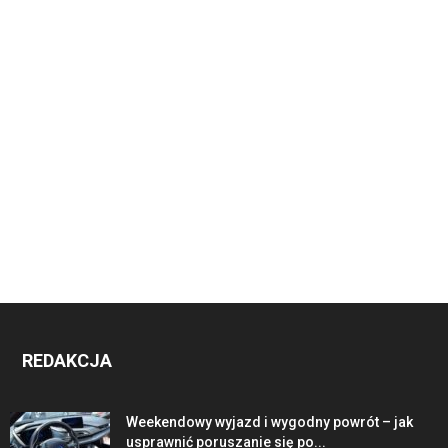
REDAKCJA
Weekendowy wyjazd i wygodny powrót – jak
usprawnić poruszanie się po...