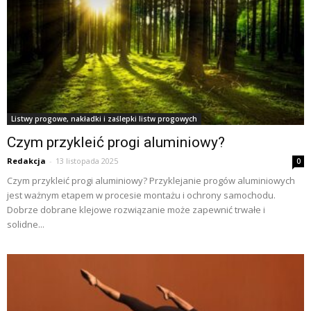
Listwy progowe, nakładki i zaślepki listw progowych
Czym przykleić progi aluminiowy?
Redakcja
-
13 listopada 2025
0
Czym przykleić progi aluminiowy? Przyklejanie progów aluminiowych
jest ważnym etapem w procesie montażu i ochrony samochodu.
Dobrze dobrane klejowe rozwiązanie może zapewnić trwałe i
solidne...