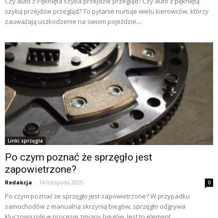
Czy auto z Pęknięta szyba przejdzie przegląd? Czy auto z pękniętą
szybą przejdzie przegląd? To pytanie nurtuje wielu kierowców, którzy
zauważają uszkodzenie na swoim pojeździe....
Linki sprzęgła
Po czym poznać że sprzęgło jest
zapowietrzone?
Redakcja
-
14 listopada 2025
0
Po czym poznać że sprzęgło jest zapowietrzone? W przypadku
samochodów z manualną skrzynią biegów, sprzęgło odgrywa
kluczową rolę w procesie zmiany biegów. Jest to element,...