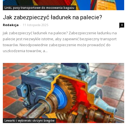
Linki, pasy transportowe do mocowania bagażu
Jak zabezpieczyć ładunek na palecie?
Redakcja
-
11 listopada 2025
0
Jak zabezpieczyć ładunek na palecie? Zabezpieczenie ładunku na
palecie jest niezwykle istotne, aby zapewnić bezpieczny transport
towarów. Nieodpowiednie zabezpieczenie może prowadzić do
uszkodzenia towarów, a...
Lewarki i wybieraki skrzyni biegów