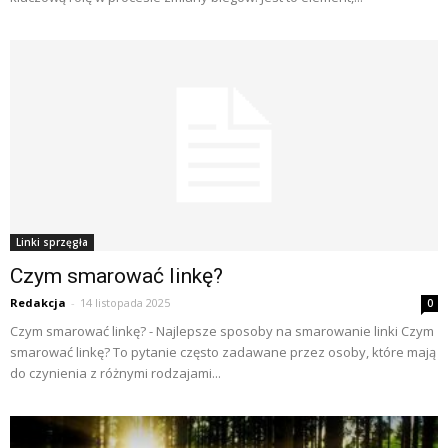
Linki sprzęgła
Czym smarować linkę?
Redakcja
-
14 listopada 2025
0
Czym smarować linkę? - Najlepsze sposoby na smarowanie linki Czym
smarować linkę? To pytanie często zadawane przez osoby, które mają
do czynienia z różnymi rodzajami...