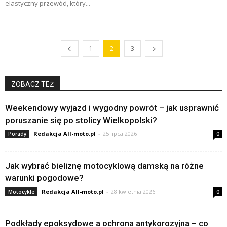
elastyczny przewód, który...
1
2
3
ZOBACZ TEŻ
Weekendowy wyjazd i wygodny powrót – jak usprawnić
poruszanie się po stolicy Wielkopolski?
Redakcja All-moto.pl
-
25 lipca 2026
Porady
0
Jak wybrać bieliznę motocyklową damską na różne
warunki pogodowe?
Redakcja All-moto.pl
-
28 kwietnia 2026
Motocykle
0
Podkłady epoksydowe a ochrona antykorozyjna – co