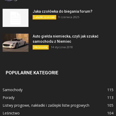
Jaka czołówka do biegania forum?
9 czerwca 2025
Latarki czołowe
Auto giełda niemiecka, czyli jak szukać
samochodu z Niemiec
14 stycznia 2018
Akcesoria
POPULARNE KATEGORIE
Samochody
115
Porady
113
Listwy progowe, nakładki i zaślepki listw progowych
105
Leśnictwo
104