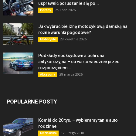
usprawnić poruszanie się po...
25 lipca 2026
Porady
Jak wybrać bieliznę motocyklową damską na
różne warunki pogodowe?
28 kwietnia 2026
Motocykle
Podkłady epoksydowe a ochrona
antykorozyjna – co warto wiedzieć przed
rozpoczęciem...
28 marca 2026
Akcesoria
POPULARNE POSTY
Kombi do 20 tys. – wybieramy tanie auto
rodzinne
12 lutego 2018
Mechanika