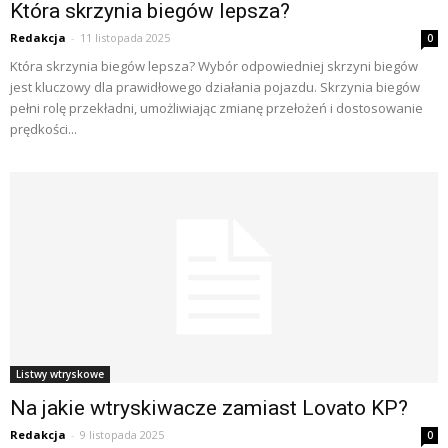
Która skrzynia biegów lepsza?
Redakcja
-
11 listopada 2025
0
Która skrzynia biegów lepsza? Wybór odpowiedniej skrzyni biegów
jest kluczowy dla prawidłowego działania pojazdu. Skrzynia biegów
pełni rolę przekładni, umożliwiając zmianę przełożeń i dostosowanie
prędkości...
Listwy wtryskowe
Na jakie wtryskiwacze zamiast Lovato KP?
Redakcja
-
9 listopada 2025
0