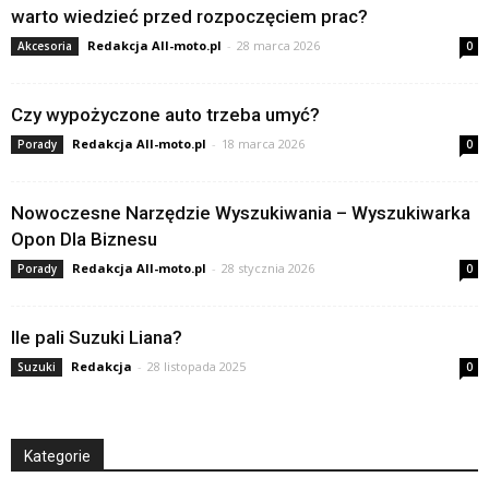
warto wiedzieć przed rozpoczęciem prac?
Redakcja All-moto.pl
-
28 marca 2026
Akcesoria
0
Czy wypożyczone auto trzeba umyć?
Redakcja All-moto.pl
-
18 marca 2026
Porady
0
Nowoczesne Narzędzie Wyszukiwania – Wyszukiwarka
Opon Dla Biznesu
Redakcja All-moto.pl
-
28 stycznia 2026
Porady
0
Ile pali Suzuki Liana?
Redakcja
-
28 listopada 2025
Suzuki
0
Kategorie