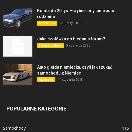
Kombi do 20 tys. – wybieramy tanie auto
rodzinne
12 lutego 2018
Mechanika
Jaka czołówka do biegania forum?
9 czerwca 2025
Latarki czołowe
Auto giełda niemiecka, czyli jak szukać
samochodu z Niemiec
14 stycznia 2018
Akcesoria
POPULARNE KATEGORIE
Samochody
115