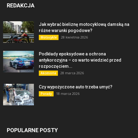
REDAKCJA
Jak wybrać bieliznę motocyklową damską na
różne warunki pogodowe?
28 kwietnia 2026
Motocykle
Podkłady epoksydowe a ochrona
antykorozyjna – co warto wiedzieć przed
rozpoczęciem...
28 marca 2026
Akcesoria
Czy wypożyczone auto trzeba umyć?
18 marca 2026
Porady
POPULARNE POSTY