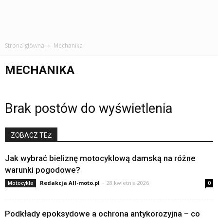
Strona główna
Mechanika
MECHANIKA
Brak postów do wyświetlenia
ZOBACZ TEŻ
Jak wybrać bieliznę motocyklową damską na różne
warunki pogodowe?
Redakcja All-moto.pl
-
28 kwietnia 2026
Motocykle
0
Podkłady epoksydowe a ochrona antykorozyjna – co