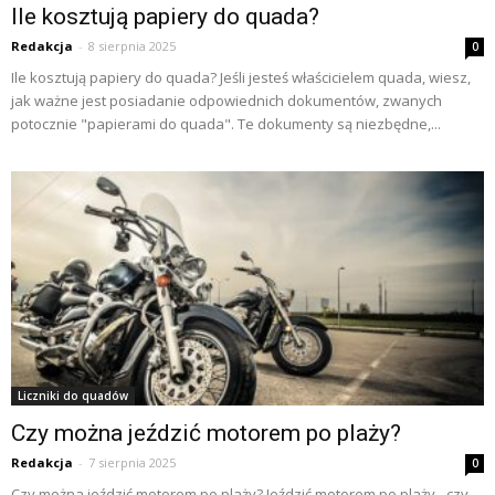
Ile kosztują papiery do quada?
Redakcja
-
8 sierpnia 2025
0
Ile kosztują papiery do quada? Jeśli jesteś właścicielem quada, wiesz,
jak ważne jest posiadanie odpowiednich dokumentów, zwanych
potocznie "papierami do quada". Te dokumenty są niezbędne,...
Liczniki do quadów
Czy można jeździć motorem po plaży?
Redakcja
-
7 sierpnia 2025
0
Czy można jeździć motorem po plaży? Jeździć motorem po plaży - czy