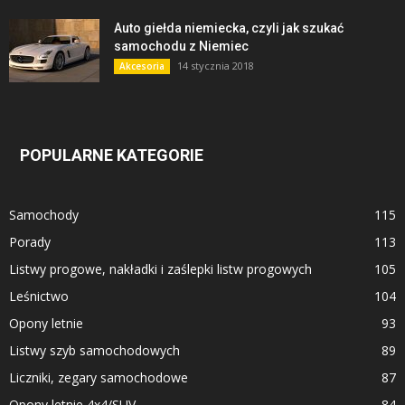
Auto giełda niemiecka, czyli jak szukać
samochodu z Niemiec
14 stycznia 2018
Akcesoria
POPULARNE KATEGORIE
Samochody
115
Porady
113
Listwy progowe, nakładki i zaślepki listw progowych
105
Leśnictwo
104
Opony letnie
93
Listwy szyb samochodowych
89
Liczniki, zegary samochodowe
87
Opony letnie 4x4/SUV
84