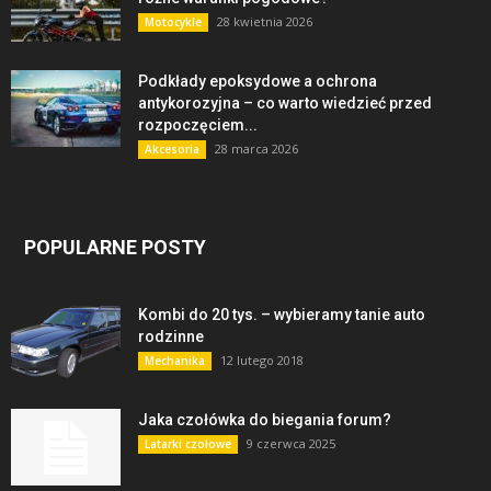
28 kwietnia 2026
Motocykle
Podkłady epoksydowe a ochrona
antykorozyjna – co warto wiedzieć przed
rozpoczęciem...
28 marca 2026
Akcesoria
POPULARNE POSTY
Kombi do 20 tys. – wybieramy tanie auto
rodzinne
12 lutego 2018
Mechanika
Jaka czołówka do biegania forum?
9 czerwca 2025
Latarki czołowe