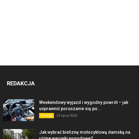
REDAKCJA
Weekendowy wyjazd i wygodny powrót – jak
usprawnić poruszanie się po...
25 lipca 2026
Porady
Jak wybrać bieliznę motocyklową damską na
różne warunki pogodowe?