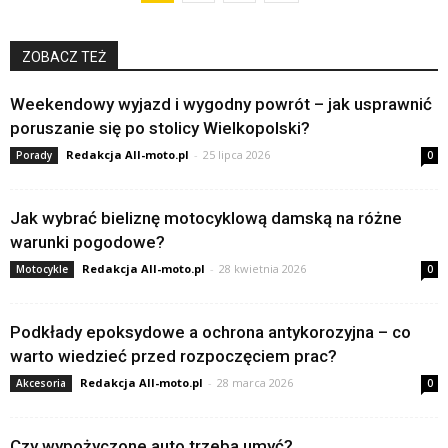
ZOBACZ TEŻ
Weekendowy wyjazd i wygodny powrót – jak usprawnić
poruszanie się po stolicy Wielkopolski?
Redakcja All-moto.pl
-
25 lipca 2026
Porady
0
Jak wybrać bieliznę motocyklową damską na różne
warunki pogodowe?
Redakcja All-moto.pl
-
28 kwietnia 2026
Motocykle
0
Podkłady epoksydowe a ochrona antykorozyjna – co
warto wiedzieć przed rozpoczęciem prac?
Redakcja All-moto.pl
-
28 marca 2026
Akcesoria
0
Czy wypożyczone auto trzeba umyć?