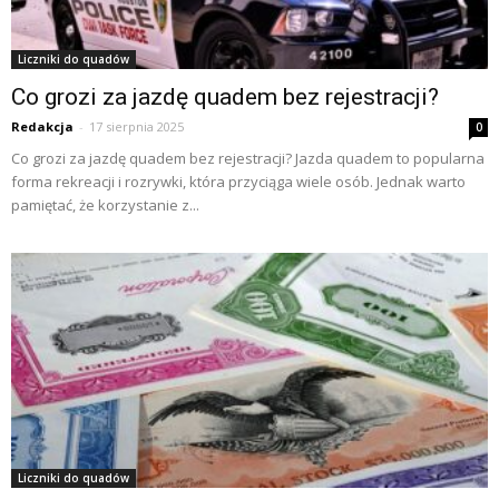
Liczniki do quadów
Co grozi za jazdę quadem bez rejestracji?
Redakcja
-
17 sierpnia 2025
0
Co grozi za jazdę quadem bez rejestracji? Jazda quadem to popularna
forma rekreacji i rozrywki, która przyciąga wiele osób. Jednak warto
pamiętać, że korzystanie z...
Liczniki do quadów