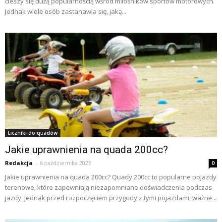
cieszy się dużą popularnością wśród miłośników sportów motorowych.
Jednak wiele osób zastanawia się, jaką...
Liczniki do quadów
Jakie uprawnienia na quada 200cc?
Redakcja
-
6 października 2025
0
Jakie uprawnienia na quada 200cc? Quady 200cc to popularne pojazdy
terenowe, które zapewniają niezapomniane doświadczenia podczas
jazdy. Jednak przed rozpoczęciem przygody z tymi pojazdami, ważne...