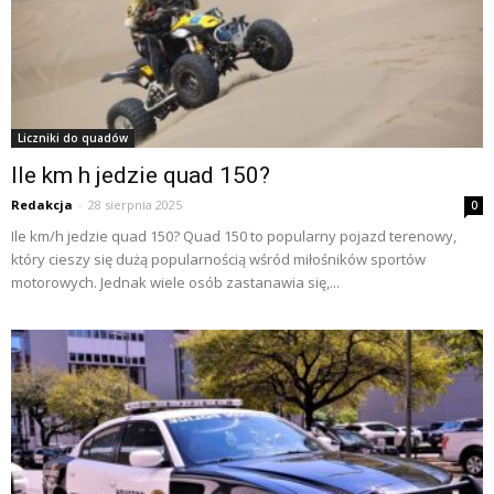
Liczniki do quadów
Ile km h jedzie quad 150?
Redakcja
-
28 sierpnia 2025
0
Ile km/h jedzie quad 150? Quad 150 to popularny pojazd terenowy,
który cieszy się dużą popularnością wśród miłośników sportów
motorowych. Jednak wiele osób zastanawia się,...