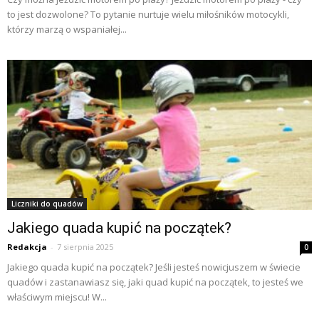
to jest dozwolone? To pytanie nurtuje wielu miłośników motocykli,
którzy marzą o wspaniałej...
Liczniki do quadów
Jakiego quada kupić na początek?
Redakcja
-
7 sierpnia 2025
0
Jakiego quada kupić na początek? Jeśli jesteś nowicjuszem w świecie
quadów i zastanawiasz się, jaki quad kupić na początek, to jesteś we
właściwym miejscu! W...